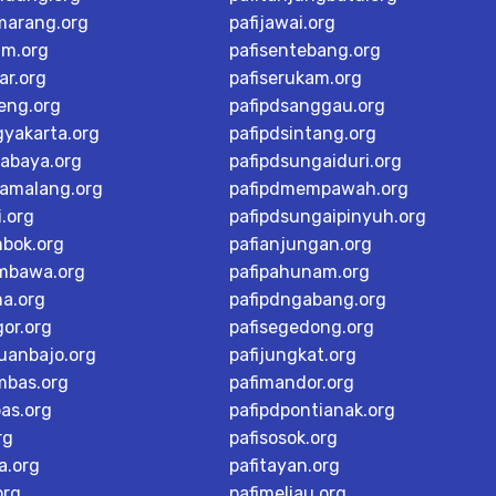
marang.org
pafijawai.org
im.org
pafisentebang.org
ar.org
pafiserukam.org
teng.org
pafipdsanggau.org
gyakarta.org
pafipdsintang.org
rabaya.org
pafipdsungaiduri.org
tamalang.org
pafipdmempawah.org
i.org
pafipdsungaipinyuh.org
mbok.org
pafianjungan.org
mbawa.org
pafipahunam.org
ma.org
pafipdngabang.org
or.org
pafisegedong.org
buanbajo.org
pafijungkat.org
mbas.org
pafimandor.org
as.org
pafipdpontianak.org
rg
pafisosok.org
a.org
pafitayan.org
org
pafimeliau.org