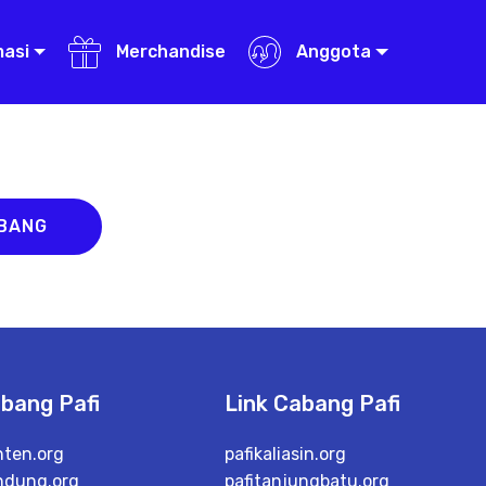
masi
Merchandise
Anggota
ABANG
abang Pafi
Link Cabang Pafi
nten.org
pafikaliasin.org
ndung.org
pafitanjungbatu.org