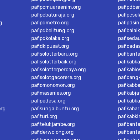
pafipcmuaraenim.org
pafipdbe
pafipcbaturaja.org
pafipcsel
g
pafipdmetro.org
pafipdsi
pafipdbelitung.org
pafibalai
pafipdkolaka.org
pafiseda
pafidkipusat.org
paficada
pafisolotterbaru.org
pafibant
pafisolotterbaik.org
pafikabk
pafisolotterpercaya.org
pafikablo
pafisolotgacorere.org
paficangk
pafiomonomon.org
pafikabb
pafimasanies.org
pafikabja
pafipedesa.org
pafikabk
org
pafisungaibuntu.org
pafikaba
pafituri.org
pafikabk
pafitelukjambe.org
pafibant
pafiderwolong.org
pafibanta
pafikecpekuncen.org
pafipule.