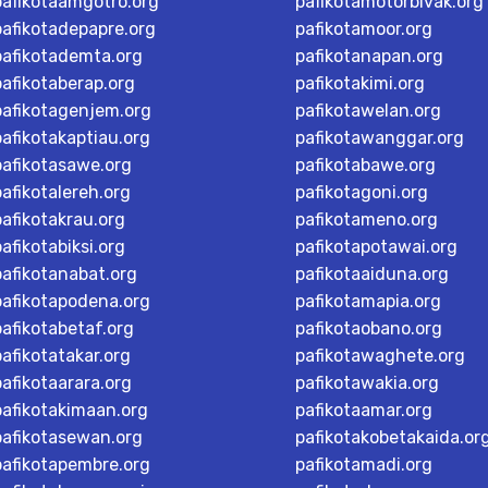
pafikotaamgotro.org
pafikotamotorbivak.org
pafikotadepapre.org
pafikotamoor.org
pafikotademta.org
pafikotanapan.org
pafikotaberap.org
pafikotakimi.org
pafikotagenjem.org
pafikotawelan.org
pafikotakaptiau.org
pafikotawanggar.org
pafikotasawe.org
pafikotabawe.org
pafikotalereh.org
pafikotagoni.org
pafikotakrau.org
pafikotameno.org
pafikotabiksi.org
pafikotapotawai.org
pafikotanabat.org
pafikotaaiduna.org
pafikotapodena.org
pafikotamapia.org
pafikotabetaf.org
pafikotaobano.org
pafikotatakar.org
pafikotawaghete.org
pafikotaarara.org
pafikotawakia.org
pafikotakimaan.org
pafikotaamar.org
pafikotasewan.org
pafikotakobetakaida.or
pafikotapembre.org
pafikotamadi.org