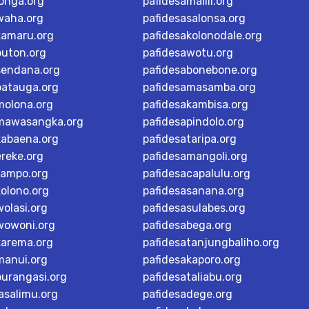
longa.org
pafidesamalili.org
waha.org
pafidesasalonsa.org
kamaru.org
pafidesakolonodale.org
buton.org
pafidesawotu.org
sendana.org
pafidesabonebone.org
batauga.org
pafidesamasamba.org
molona.org
pafidesakambisa.org
mawasangka.org
pafidesapindolo.org
kabaena.org
pafidesataripa.org
ereke.org
pafidesamangoli.org
tampo.org
pafidesacapalulu.org
kolono.org
pafidesasanana.org
olasi.org
pafidesasulabes.org
wowoni.org
pafidesabega.org
karema.org
pafidesatanjungbaliho.org
manui.org
pafidesakaporo.org
burangasi.org
pafidesataliabu.org
asalimu.org
pafidesadege.org