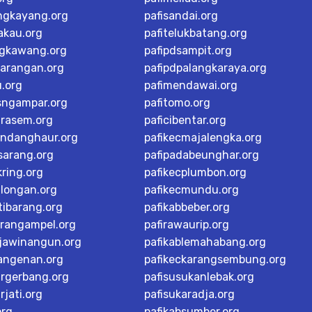
ngkayang.org
pafisandai.org
akau.org
pafitelukbatang.org
ngkawang.org
pafipdsampit.org
karangan.org
pafipdpalangkaraya.org
u.org
pafimendawai.org
sngampar.org
pafitomo.org
arasem.org
paficibentar.org
andanghaur.org
pafikecmajalengka.org
sarang.org
pafipadabeunghar.org
ring.org
pafikecplumbon.org
alongan.org
pafikecmundu.org
tibarang.org
pafikabbeber.org
arangampel.org
pafirawaurip.org
rjawinangun.org
pafikablemahabang.org
langenan.org
pafikeckarangsembung.org
argerbang.org
pafisusukanlebak.org
rjati.org
pafisukaradja.org
org
pafikabsumber.org