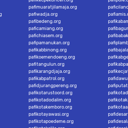
pafimuaratjilamaja.org
paficilan
g
pafiwadja.org
pafiamis.
pafibedeng.org
pafikaba
paficamiang.org
pafibagu
pafichiasem.org
pafibaba
pafipamanukan.org
pafiplam
pafikabbinong.org
pafibajal
pafikoemendoeng.org
pafikabg
pafitangulun.org
pafikabp
pafikarangdjaja.org
pafikecja
pafikabpatrol.org
pafidawu
pafidjurangpereng.org
pafiputat
pafikotarustoord.org
pafikota
pafikotadodalim.org
pafikotak
pafikotakemboro.org
pafikotaa
pafikotayawasi.org
pafidesa
pafikotapoedeme.org
pafidesal