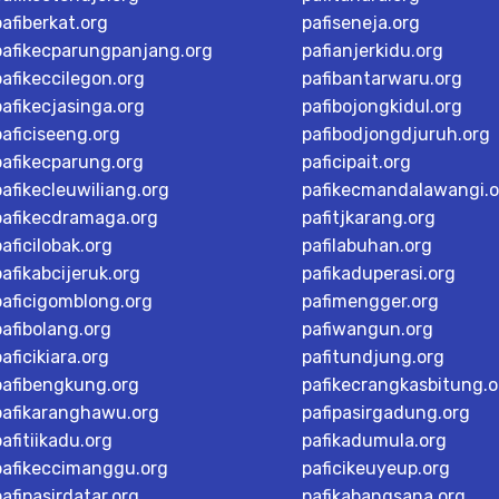
pafiberkat.org
pafiseneja.org
pafikecparungpanjang.org
pafianjerkidu.org
pafikeccilegon.org
pafibantarwaru.org
pafikecjasinga.org
pafibojongkidul.org
paficiseeng.org
pafibodjongdjuruh.org
pafikecparung.org
paficipait.org
pafikecleuwiliang.org
pafikecmandalawangi.o
pafikecdramaga.org
pafitjkarang.org
paficilobak.org
pafilabuhan.org
pafikabcijeruk.org
pafikaduperasi.org
paficigomblong.org
pafimengger.org
pafibolang.org
pafiwangun.org
paficikiara.org
pafitundjung.org
pafibengkung.org
pafikecrangkasbitung.o
pafikaranghawu.org
pafipasirgadung.org
pafitiikadu.org
pafikadumula.org
pafikeccimanggu.org
paficikeuyeup.org
pafipasirdatar.org
pafikabangsana.org