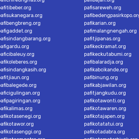
pafitibeber.org
pafisareweh.org
pafisukanegara.org
pafibedengpasirkopo.or
pafibengbreng.org
pafikarian.org
pafigaddet.org
pafimalangnengah.org
pafisindangbarang.org
pafitjipanas.org
pafigardu.org
pafikeckramat.org
paficibaleuy.org
pafikeckutabumi.org
pafikoleberes.org
pafibalaradja.org
pafisindangkasih.org
pafikabcikande.org
pafitjiaun.org
pafibinung.org
pafibalegede.org
pafikabjawilan.org
paficigulingan.org
pafitjangkudu.org
pafipagiringan.org
pafikotawonti.org
pafikalimas.org
pafikotawaren.org
pafikotasenegi.org
pafikotajapen.org
pafikotawor.org
pafikotatatui.org
pafikotasenggi.org
pafikotadabra.org