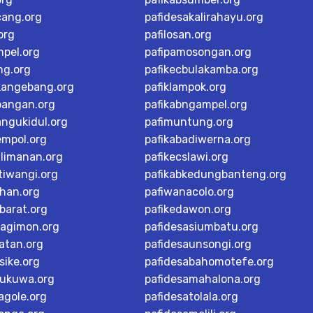
cang.org
pafidesakalirahayu.org
org
pafilosan.org
mpel.org
pafipamosongan.org
ng.org
pafikecbulakamba.org
kangebang.org
pafiklampok.org
bangan.org
pafikabngampel.org
angukidul.org
pafimuntung.org
empol.org
pafikabadiwerna.org
alimanan.org
pafikecslawi.org
tiwangi.org
pafikabkedungbanteng.org
han.org
pafiwanacolo.org
barat.org
pafikedawon.org
dagimon.org
pafidesasiumbatu.org
atan.org
pafidesaunsongi.org
sike.org
pafidesabahomotefe.org
rukuwa.org
pafidesamahalona.org
agole.org
pafidesatolala.org