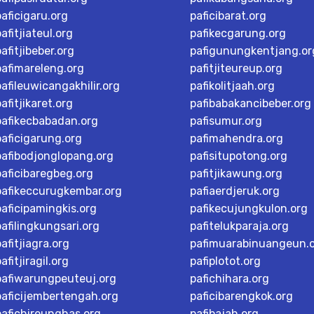
paficigaru.org
paficibarat.org
pafitjiateul.org
pafikecgarung.org
pafitjibeber.org
pafigunungkentjang.or
pafimareleng.org
pafitjiteureup.org
pafileuwicangakhilir.org
pafikolitjaah.org
pafitjikaret.org
pafibabakancibeber.org
pafikecbabadan.org
pafisumur.org
paficigarung.org
pafimahendra.org
pafibodjonglopang.org
pafisitupotong.org
paficibaregbeg.org
pafitjikawung.org
pafikeccurugkembar.org
pafiaerdjeruk.org
paficipamingkis.org
pafikecujungkulon.org
pafilingkungsari.org
pafitelukparaja.org
pafitjiagra.org
pafimuarabinuangeun.
afitjiragil.org
pafiplotot.org
pafiwarungpeuteuj.org
pafichihara.org
paficijembertengah.org
paficibarengkok.org
pafichireunghas.org
pafibajah.org