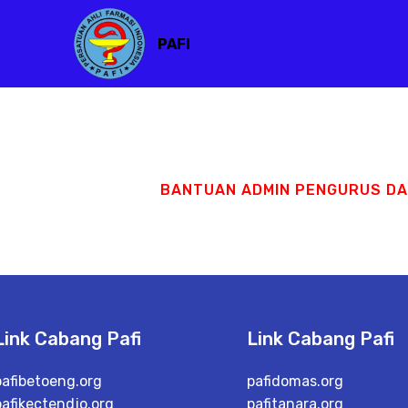
PAFI
BANTUAN ADMIN PENGURUS D
Link Cabang Pafi
Link Cabang Pafi
pafibetoeng.org
pafidomas.org
pafikectendjo.org
pafitanara.org