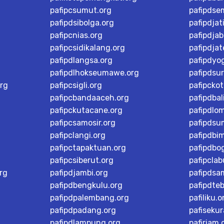
pafipcsumut.org
pafipdse
pafipdsibolga.org
pafipdjat
pafipcnias.org
pafipdjab
pafipcsidikalang.org
pafipdja
pafipdlangsa.org
pafipdyo
pafipdlhokseumawe.org
pafipdsu
rg
pafipcsigli.org
pafipcko
pafipcbandaaceh.org
pafipdbal
pafipckutacane.org
pafipdlo
pafipcsamosir.org
pafipdsu
pafipclangi.org
pafipdbi
pafipctapaktuan.org
pafipdbog
pafipcsiberut.org
pafipcla
rg
pafipdjambi.org
pafipdsa
pafipdbengkulu.org
pafipdteb
pafipdpalembang.org
pafiliku.o
pafipdpadang.org
pafisekur
pafipdlampung.org
pafiriam.