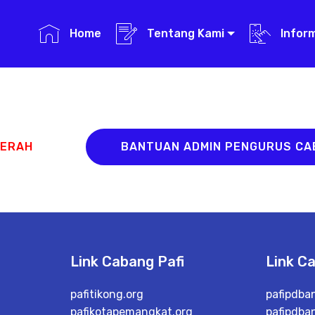
Home
Tentang Kami
Infor
AERAH
BANTUAN ADMIN PENGURUS C
Link Cabang Pafi
Link C
pafitikong.org
pafipdba
pafikotapemangkat.org
pafipdba